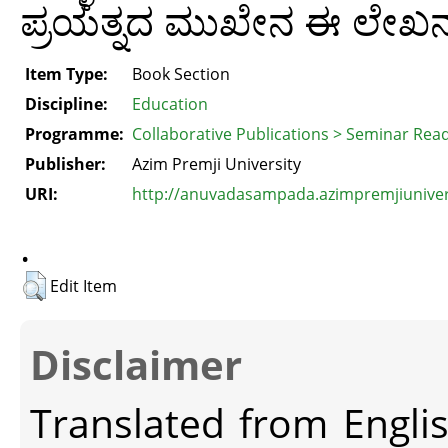
ಪ್ರಯತ್ನದ ಮುಖೇನ ಈ ಲೇಖನದಲ್
Item Type:
Book Section
Discipline:
Education
Programme:
Collaborative Publications > Seminar Rea
Publisher:
Azim Premji University
URI:
http://anuvadasampada.azimpremjiunivers
.
Edit Item
Disclaimer
Translated from Engli