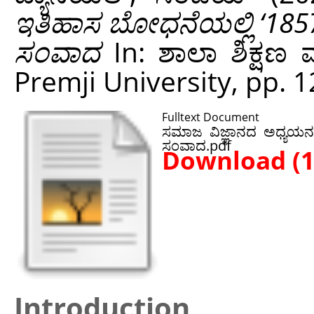
ಇತಿಹಾಸ ಬೋಧನೆಯಲ್ಲಿ ‘1857
ಸಂವಾದ
In: ಶಾಲಾ ಶಿಕ್ಷಣ 
Premji University, pp. 
Fulltext Document
ಸಮಾಜ ವಿಜ್ಞಾನದ ಅಧ್ಯಯನ 
ಸಂವಾದ.pdf
Download (
Introduction