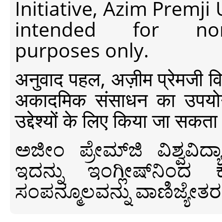
Initiative, Azim Premji
intended for non-c
purposes only.
अनुवाद पहल, अज़ीम प्रेमजी विश्व
अकादमिक संसाधन का उपयोग क
उद्देश्यों के लिए किया जा सकता
ಅಜೀಂ ಪ್ರೇಮ್‍ಜಿ ವಿಶ್ವ
ಇದನ್ನು ಇಂಗ್ಲೀಷ್‍ನಿಂದ ಕ
ಸಂಪನ್ಮೂಲವನ್ನು ವಾಣಿಜ್ಯೇತರ