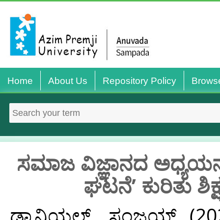
Home
About Us
Repository Policy
Brows
ಸಮಾಜ ವಿಜ್ಞಾನದ ಅಧ್ಯಯನ
ಘಟನೆ’ ಕುರಿತು ಶ
ಡ್ಯಾನಿಯಲ್, ಸಂಜಯ್
(20