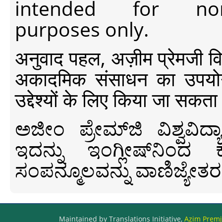
intended for non-c
purposes only.
अनुवाद पहल, अज़ीम प्रेमजी विश्व
अकादमिक संसाधन का उपयोग क
उद्देश्यों के लिए किया जा सकता
ಅಜೀಂ ಪ್ರೇಮ್‍ಜಿ ವಿಶ್ವ
ಇದನ್ನು ಇಂಗ್ಲೀಷ್‍ನಿಂದ ಕ
ಸಂಪನ್ಮೂಲವನ್ನು ವಾಣಿಜ್ಯೇತರ
Maintained by Translations Initiative,
Azim Premji