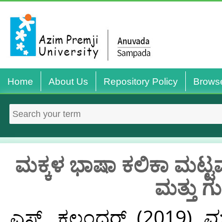
Home
About Us
Repository Policy
Brows
ಮಕ್ಕಳ ಭಾಷಾ ಕಲಿಕಾ ಮಟ್ಟವ
ಮತ್ತು ಗ
ಎಸ್, ಕಲಂದರ್
(2019)
ಮಕ