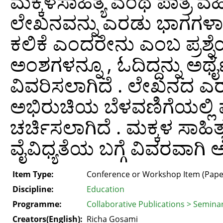
ಮಕ್ಕಳಸಾಹಿತ್ಯ ಎಂಥ ಪಾತ್ರ ವಹ
ಲೇಖನವನ್ನು ಎರಡು ಭಾಗಗಳಾಗಿ
ಕಲಿಕೆ ಎಂದರೇನು ಎಂಬ ಪ್ರಶ್ನೆಯ
ಅಂಶಗಳನ್ನೂ , ಓದಿದ್ದನ್ನು ಅರ
ವಿವರಿಸಲಾಗಿದೆ . ಲೇಖನದ ಎ
ಅಭಿರುಚಿಯ ಬೆಳವಣಿಗೆಯಲ್ಲಿ ಮಕ
ಚರ್ಚಿಸಲಾಗಿದೆ . ಮಕ್ಕಳ ಸಾಹಿ
ವೈವಿಧ್ಯತೆಯ ಬಗ್ಗೆ ವಿವರವಾಗಿ
Item Type:
Conference or Workshop Item (Pape
Discipline:
Education
Programme:
Collaborative Publications > Semina
Creators(English):
Richa Gosami