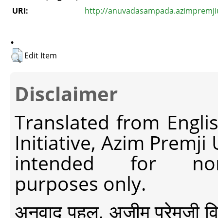
URI:
http://anuvadasampada.azimpremjiun
.
Edit Item
Disclaimer
Translated from Engli
Initiative, Azim Premji
intended for non-c
purposes only.
अनुवाद पहल, अज़ीम प्रेमजी विश्व