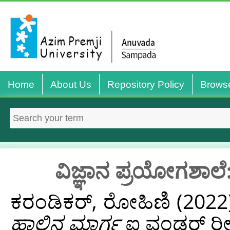
Home
About Us
Repository Policy
Brows
ವಿಜ್ಞಾನ ಪ್ರಯೋಗಶಾಲೆ
ಕರಂಡಿಕರ್‌, ರೋಹಿಣಿ
(2022
ಹಾಲಿನ ಮಾರ್ಗ
ಐ ವಂಡರ್ ರೀಡಿ