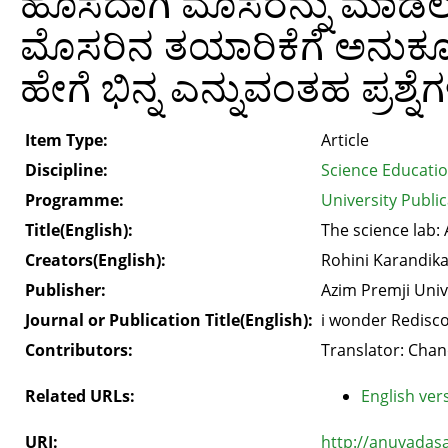
ಹೊಸದಾಗಿ ಮೊಸರನ್ನು ಮಾ
ಮೊಸರಿನ ತಯಾರಿಕೆಗೆ ಅನುಕೂ
ಹೇಗೆ ಭಿನ್ನ ಎನ್ನುವಂತಹ ಪ್ರಶ್ನ
Item Type:
Article
Discipline:
Science Educati
Programme:
University Public
Title(English):
The science lab: 
Creators(English):
Rohini Karandik
Publisher:
Azim Premji Univ
Journal or Publication Title(English):
i wonder Redisco
Contributors:
Translator: Chan
Related URLs:
English vers
URI:
http://anuvadas