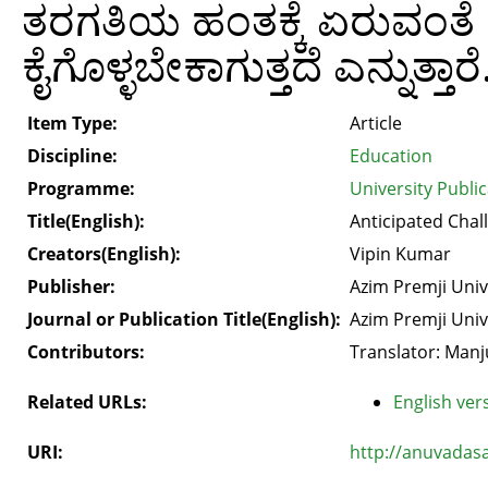
ತರಗತಿಯ ಹಂತಕ್ಕೆ ಏರುವಂತ
ಕೈಗೊಳ್ಳಬೇಕಾಗುತ್ತದೆ ಎನ್ನುತ್ತಾರೆ
Item Type:
Article
Discipline:
Education
Programme:
University Publi
Title(English):
Anticipated Cha
Creators(English):
Vipin Kumar
Publisher:
Azim Premji Univ
Journal or Publication Title(English):
Azim Premji Univ
Contributors:
Translator: Man
Related URLs:
English vers
URI:
http://anuvadas