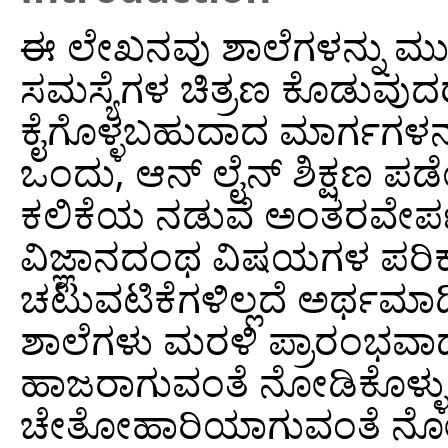
ಈ ಲೇಖನವು ಶಾಲೆಗಳನ್ನು ಮುಚ್ಚ
ಸಮಸ್ಯೆಗಳ ಚಿತ್ರಣ ಕೊಡುವುದರ
ಕೈಗೊಳ್ಳಬಹುದಾದ ಮಾರ್ಗಗಳನ್
ಒಂದು, ಆನ್ ಲೈನ್ ಶಿಕ್ಷಣ ಪಡ
ಕಲಿಕೆಯ ನಡುವೆ ಅಂತರವೇರ್ಪ
ವಿಜ್ಞಾನದಂಥ ವಿಷಯಗಳ ಪರಿಕ
ಚಟುವಟಿಕೆಗಳಿಲ್ಲದೆ ಅರ್ಥಮಾಡ
ಶಾಲೆಗಳು ಮರಳಿ ಪ್ರಾರಂಭವಾದ
ಹಾಜರಾಗುವಂತೆ ನೋಡಿಕೊಳ್ಳ
ಚೇತೋಹಾರಿಯಾಗುವಂತೆ ನೋಡಿಕ