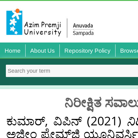
Home
About Us
Repository Policy
Brows
ನಿರೀಕ್ಷಿತ ಸವಾ
ಕುಮಾರ್, ವಿಪಿನ್
(2021)
ನಿ
ಅಜೀಂ ಪ್ರೇಮ್‌ಜಿ ಯೂನಿವರ್ಸಿ