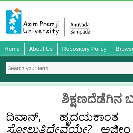
Home
About Us
Repository Policy
Brows
ಶಿಕ್ಷಣದೆಡೆಗಿನ 
ದಿವಾನ್, ಹೃದಯಕಾಂತ
(
ಸೋಲುತ್ತಿದ್ದೇವೆಯೇ?
ಅಜೀಂ ಪ್