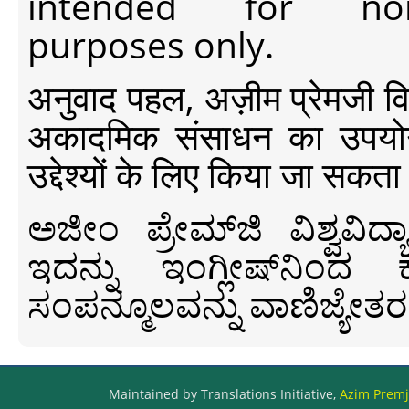
intended for non-c
purposes only.
अनुवाद पहल, अज़ीम प्रेमजी विश्व
अकादमिक संसाधन का उपयोग क
उद्देश्यों के लिए किया जा सकता
ಅಜೀಂ ಪ್ರೇಮ್‍ಜಿ ವಿಶ್ವ
ಇದನ್ನು ಇಂಗ್ಲೀಷ್‍ನಿಂದ ಕ
ಸಂಪನ್ಮೂಲವನ್ನು ವಾಣಿಜ್ಯೇತರ
Maintained by Translations Initiative,
Azim Premji