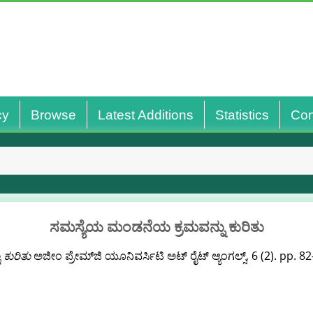
cy
Browse
Latest Additions
Statistics
Con
ಸಮಸ್ಯೆಯ ಮಂಡನೆಯ ಕ್ರಮವನ್ನು ಕುರಿತು
ಕುರಿತು
ಅಜೀಂ ಪ್ರೇಮ್‌ಜಿ ಯೂನಿವರ್ಸಿಟಿ ಅಟ್‌ ರೈಟ್‌ ಆ್ಯಂಗಲ್ಸ್, 6 (2). pp. 82