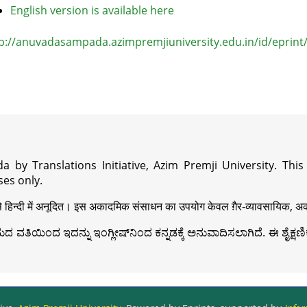
English version is available here
p://anuvadasampada.azimpremjiuniversity.edu.in/id/eprint
a by Translations Initiative, Azim Premji University. Thi
es only.
़ी से हिन्दी में अनूदित। इस अकादमिक संसाधन का उपयोग केवल ग़ैर-व्यावसायिक, अका
ವತಿಯಿಂದ ಇದನ್ನು ಇಂಗ್ಲೀಷ್‍ನಿಂದ ಕನ್ನಡಕ್ಕೆ ಅನುವಾದಿಸಲಾಗಿದೆ. ಈ ಶೈಕ್ಷಣಿಕ 