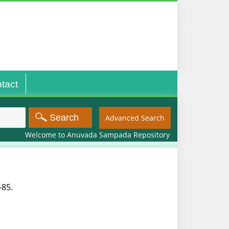
tact
Advanced Search
Welcome to Anuvada Sampada Repository
-85.