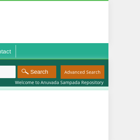
tact
Advanced Search
Welcome to Anuvada Sampada Repository