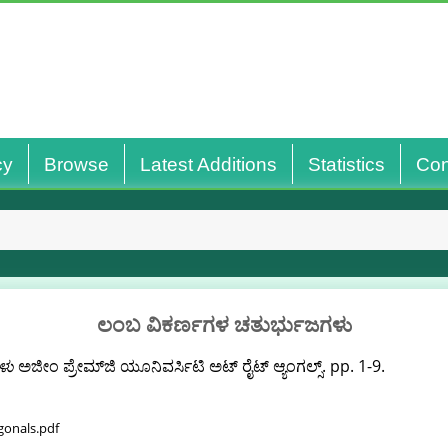
cy
Browse
Latest Additions
Statistics
Con
ಲಂಬ ವಿಕರ್ಣಗಳ ಚತುರ್ಭುಜಗಳು
ಳು
ಅಜೀಂ ಪ್ರೇಮ್‌ಜಿ ಯೂನಿವರ್ಸಿಟಿ ಅಟ್‌ ರೈಟ್‌ ಆ್ಯಂಗಲ್ಸ್. pp. 1-9.
gonals.pdf