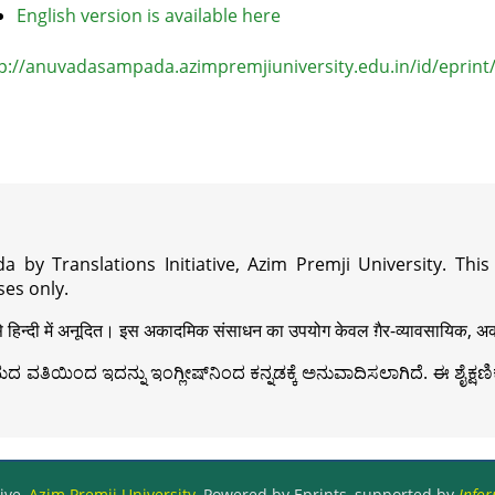
English version is available here
p://anuvadasampada.azimpremjiuniversity.edu.in/id/eprint
a by Translations Initiative, Azim Premji University. Thi
es only.
़ी से हिन्दी में अनूदित। इस अकादमिक संसाधन का उपयोग केवल ग़ैर-व्यावसायिक, अका
ವತಿಯಿಂದ ಇದನ್ನು ಇಂಗ್ಲೀಷ್‍ನಿಂದ ಕನ್ನಡಕ್ಕೆ ಅನುವಾದಿಸಲಾಗಿದೆ. ಈ ಶೈಕ್ಷಣಿಕ 
ive,
Azim Premji University
, Powered by Eprints, supported by
Infor