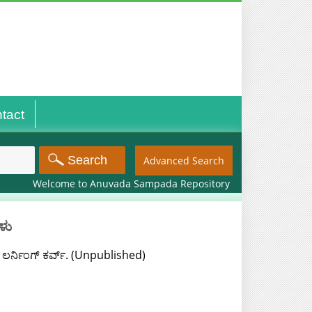
tact
Advanced Search
Welcome to Anuvada Sampada Repository
ಳು
 ಲರ್ನಿಂಗ್ ಕರ್ವ್. (Unpublished)