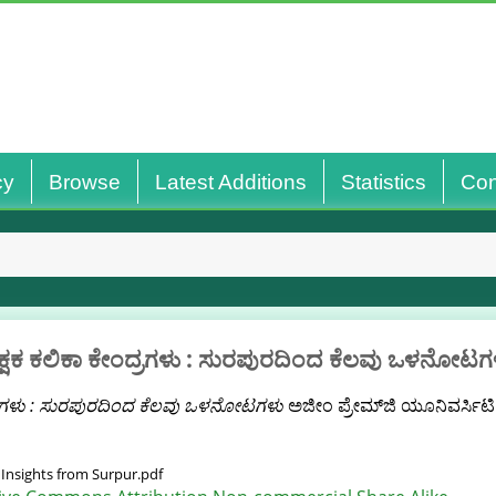
cy
Browse
Latest Additions
Statistics
Con
ಿಕ್ಷಕ ಕಲಿಕಾ ಕೇಂದ್ರಗಳು : ಸುರಪುರದಿಂದ ಕೆಲವು ಒಳನೋಟಗ
ಂದ್ರಗಳು : ಸುರಪುರದಿಂದ ಕೆಲವು ಒಳನೋಟಗಳು
ಅಜೀಂ ಪ್ರೇಮ್‌ಜಿ ಯೂನಿವರ್ಸಿಟಿ
nsights from Surpur.pdf