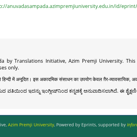
p://anuvadasampada.azimpremjiuniversity.edu.in/id/eprint
a by Translations Initiative, Azim Premji University. Thi
es only.
़ी से हिन्दी में अनूदित। इस अकादमिक संसाधन का उपयोग केवल ग़ैर-व्यावसायिक, अका
ವತಿಯಿಂದ ಇದನ್ನು ಇಂಗ್ಲೀಷ್‍ನಿಂದ ಕನ್ನಡಕ್ಕೆ ಅನುವಾದಿಸಲಾಗಿದೆ. ಈ ಶೈಕ್ಷಣಿಕ 
ive,
Azim Premji University
, Powered by Eprints, supported by
Infor