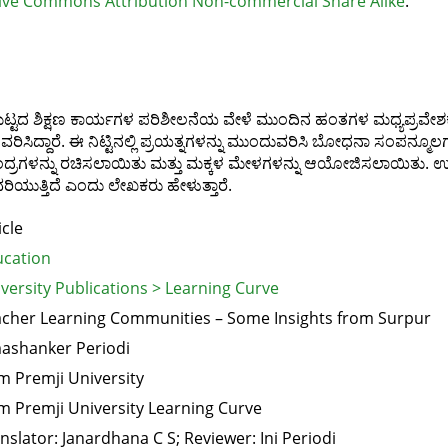
ive Commons Attribution Non-commercial Share Alike
.
ಟ್ಟದ ಶಿಕ್ಷಣ ಕಾರ್ಯಗಳ ಪರಿಶೀಲನೆಯ ವೇಳೆ ಮುಂದಿನ ಹಂತಗಳ ಮಧ್ಯಪ್ರವೇಶಕ್ಕಾ
ವಿವರಿಸಿದ್ದಾರೆ. ಈ ನಿಟ್ಟಿನಲ್ಲಿ ಪ್ರಯತ್ನಗಳನ್ನು ಮುಂದುವರಿಸಿ ಬೋಧನಾ ಸಂಪನ
ೇಂದ್ರಗಳನ್ನು ರಚಿಸಲಾಯಿತು ಮತ್ತು ಮಕ್ಕಳ ಮೇಳಗಳನ್ನು ಆಯೋಜಿಸಲಾಯಿತು. ಉದ್ದ
ಿಯುತ್ತಿದೆ ಎಂದು ಲೇಖಕರು ಹೇಳುತ್ತಾರೆ.
icle
cation
versity Publications > Learning Curve
cher Learning Communities – Some Insights from Surpur
ashanker Periodi
m Premji University
m Premji University Learning Curve
nslator: Janardhana C S; Reviewer: Ini Periodi