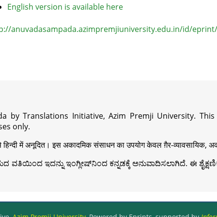
English version is available here
p://anuvadasampada.azimpremjiuniversity.edu.in/id/eprint
a by Translations Initiative, Azim Premji University. Thi
es only.
़ी से हिन्दी में अनूदित। इस अकादमिक संसाधन का उपयोग केवल ग़ैर-व्यावसायिक, अका
ವತಿಯಿಂದ ಇದನ್ನು ಇಂಗ್ಲೀಷ್‍ನಿಂದ ಕನ್ನಡಕ್ಕೆ ಅನುವಾದಿಸಲಾಗಿದೆ. ಈ ಶೈಕ್ಷಣಿಕ 
ive,
Azim Premji University
, Powered by Eprints, supported by
Infor