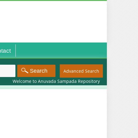
tact
Advanced Search
Welcome to Anuvada Sampada Repository