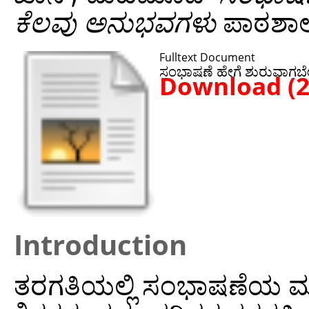
ಕೆಲವು ಅನುಭವಗಳು
ಪಾಠಶಾಲ
Fulltext Document
ಸಂಭಾಷಣೆ ಹೇಗೆ ಶುರುವಾಗಬ
Download (
Introduction
ತರಗತಿಯಲ್ಲಿ ಸಂಭಾಷಣೆಯ ಮಹತ್