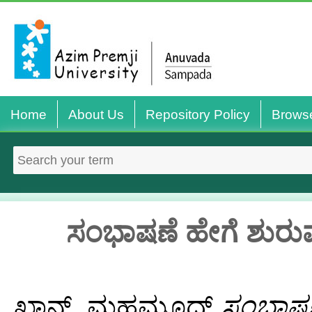
Home
About Us
Repository Policy
Brows
ಸಂಭಾಷಣೆ ಹೇಗೆ ಶುರು
ಖಾನ್, ಮಹಮೂದ್
ಸಂಭಾಷಣ