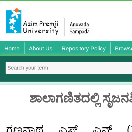
Home
About Us
Repository Policy
Brows
ಶಾಲಾಗಣಿತದಲ್ಲಿ ಸೃಜನ
ಗಣನಾಥ, ಎಸ್‌. ಎನ್‌.
(