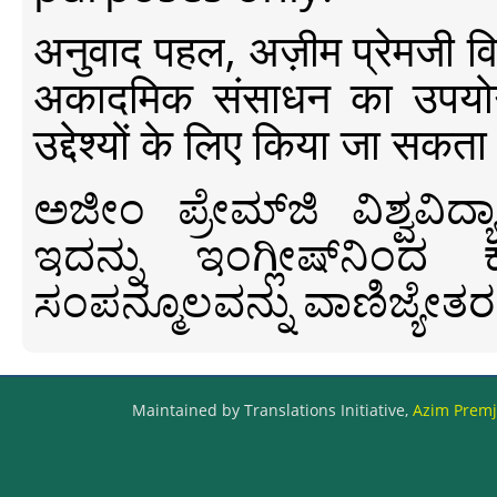
अनुवाद पहल, अज़ीम प्रेमजी विश्व
अकादमिक संसाधन का उपयोग क
उद्देश्यों के लिए किया जा सकता
ಅಜೀಂ ಪ್ರೇಮ್‍ಜಿ ವಿಶ್ವ
ಇದನ್ನು ಇಂಗ್ಲೀಷ್‍ನಿಂದ ಕ
ಸಂಪನ್ಮೂಲವನ್ನು ವಾಣಿಜ್ಯೇತರ
Maintained by Translations Initiative,
Azim Premji