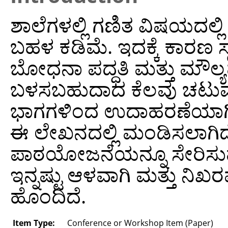
ಶಾಲೆಗಳಲ್ಲಿ ಗಣಿತ ವಿಷಯದಲ್ಲಿ 
ಬಹಳ ಕಡಿಮೆ. ಇದಕ್ಕೆ ಕಾರಣ 
ಬೋಧನಾ ಪದ್ಧತಿ ಮತ್ತು ಮೌಲ್
ಬಳಸಬಹುದಾದ ಕೆಲವು ಚಟುವಟಿಕ
ಭಾಗಗಳಿಂದ ಉದಾಹರಣೆಯಾಗಿ 
ಈ ಲೇಖನದಲ್ಲಿ ಮಂಡಿಸಲಾಗಿದೆ.
ಪಾಠಯೋಜನೆಯನ್ನೂ ಸೇರಿಸುವ ಅ
ಇನ್ನಷ್ಟು ಆಳವಾಗಿ ಮತ್ತು ನಿಖ
ಹೊಂದಿದೆ.
Item Type:
Conference or Workshop Item (Paper)