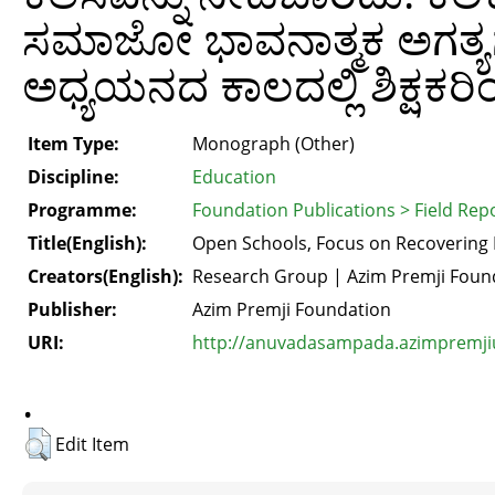
ಸಮಾಜೋ ಭಾವನಾತ್ಮಕ ಅಗತ್ಯಗಳ
ಅಧ್ಯಯನದ ಕಾಲದಲ್ಲಿ ಶಿಕ್ಷಕರಿ
Item Type:
Monograph (Other)
Discipline:
Education
Programme:
Foundation Publications > Field Rep
Title(English):
Open Schools, Focus on Recovering L
Creators(English):
Research Group | Azim Premji Foun
Publisher:
Azim Premji Foundation
URI:
http://anuvadasampada.azimpremjiun
.
Edit Item