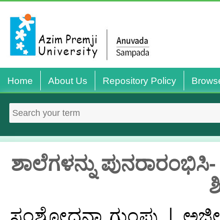
Home
About Us
Repository Policy
Brows
ಶಾಲೆಗಳನ್ನು ಪುನರಾರಂಭಿಸಿ-
ಶ
ಸಂಶೋಧನಾ ಗುಂಪು | ಅಜೀಂ 