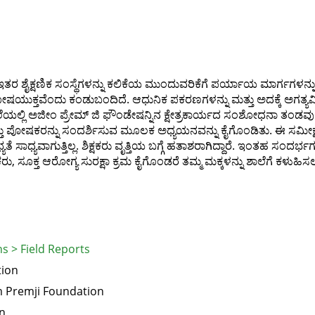
ತರ ಶೈಕ್ಷಣಿಕ ಸಂಸ್ಥೆಗಳನ್ನು ಕಲಿಕೆಯ ಮುಂದುವರಿಕೆಗೆ ಪರ್ಯಾಯ ಮಾರ್ಗಗಳನ
ಷಯುಕ್ತವೆಂದು ಕಂಡುಬಂದಿದೆ. ಆಧುನಿಕ ಪಕರಣಗಳನ್ನು ಮತ್ತು ಅದಕ್ಕೆ ಅಗತ್
ಲೆಯಲ್ಲಿ ಅಜೀಂ ಪ್ರೇಮ್ ಜಿ ಫೌಂಡೇಷನ್ನಿನ ಕ್ಷೇತ್ರಕಾರ್ಯದ ಸಂಶೋಧನಾ ತಂಡವು ಐದ
 ಮತ್ತು ಪೋಷಕರನ್ನು ಸಂದರ್ಶಿಸುವ ಮೂಲಕ ಅಧ್ಯಯನವನ್ನು ಕೈಗೊಂಡಿತು. ಈ ಸಮೀ
ತೆ ಸಾಧ್ಯವಾಗುತ್ತಿಲ್ಲ. ಶಿಕ್ಷಕರು ವೃತ್ತಿಯ ಬಗ್ಗೆ ಹತಾಶರಾಗಿದ್ದಾರೆ. ಇಂತಹ ಸಂದರ
ಷಕರು, ಸೂಕ್ತ ಆರೋಗ್ಯ ಸುರಕ್ಷಾ ಕ್ರಮ ಕೈಗೊಂಡರೆ ತಮ್ಮ ಮಕ್ಕಳನ್ನು ಶಾಲೆಗೆ ಕಳು
s > Field Reports
tion
 Premji Foundation
n