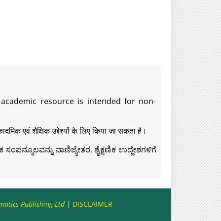
s academic resource is intended for non-
दमिक एवं शैक्षिक उद्देश्यों के लिए किया जा सकता है।
ಸಂಪನ್ಮೂಲವನ್ನು ವಾಣಿಜ್ಯೇತರ, ಶೈಕ್ಷಣಿಕ ಉದ್ದೇಶಗಳಿಗೆ
matics Publishing Ltd
|
DISCLAIMER