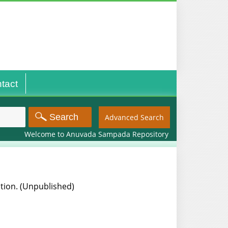
tact
Advanced Search
Welcome to Anuvada Sampada Repository
tion. (Unpublished)