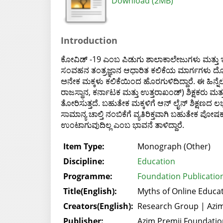
Download (2MB)
Introduction
ಕೋವಿಡ್ -19 ಎಂಬ ಪಿಡುಗು ಶಾಲಾಕಾಲೇಜುಗಳು ಮತ್ತು ಇ
ಸಂವಹನ ತಂತ್ರಜ್ಞಾನ ಆಧಾರಿತ ಕಲಿಕೆಯ ಮಾರ್ಗಗಳು ದೋ
ಅನೇಕ ಮಕ್ಕಳು ಕಲಿಕೆಯಿಂದ ಹೊರಗುಳಿದಿದ್ದಾರೆ. ಈ ಹಿನ್ನೆ
ರಾಜಸ್ಥಾನ, ಕರ್ನಾಟಕ ಮತ್ತು ಉತ್ತರಾಖಂಡ್) ಶಿಕ್ಷಕರು
ತೋರಿಸುತ್ತದೆ. ಬಹುತೇಕ ಮಕ್ಕಳಿಗೆ ಆನ್ ಲೈನ್ ಶಿಕ್ಷಣದ ಲಭ್ಯ
ಸಾಮಾನ್ಯ ಚಾಲ್ತಿ ನಂಬಿಕೆಗೆ ವ್ಯತಿರಿಕ್ತವಾಗಿ ಬಹುತೇಕ ಪೋ
ಉಂಟಾಗುವುದಿಲ್ಲ ಎಂಬ ಭಾವನೆ ತಾಳಿದ್ದಾರೆ.
Item Type:
Monograph (Other)
Discipline:
Education
Programme:
Foundation Publication
Title(English):
Myths of Online Educa
Creators(English):
Research Group | Azim
Publisher:
Azim Premji Foundatio