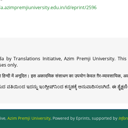
.azimpremjiuniversity.edu.in/id/eprint/2596
a by Translations Initiative, Azim Premji University. Thi
es only.
़ी से हिन्दी में अनूदित। इस अकादमिक संसाधन का उपयोग केवल ग़ैर-व्यावसायिक, अका
ವತಿಯಿಂದ ಇದನ್ನು ಇಂಗ್ಲೀಷ್‍ನಿಂದ ಕನ್ನಡಕ್ಕೆ ಅನುವಾದಿಸಲಾಗಿದೆ. ಈ ಶೈಕ್ಷಣಿಕ 
ive,
Azim Premji University
, Powered by Eprints, supported by
Infor