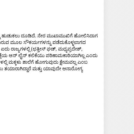
್ನು ಹುಡುಕಲು ದೂಡಿದೆ. ನೇರ ಮುಖಾಮುಖಿಗೆ ಹೋಲಿಸಿದಾಗ
ಯವಿರುವ ಮೂಲ ಸೌಕರ್ಯಗಳನ್ನು ಪಡೆದುಕೊಳ್ಳಲಾಗದ
ು ರಾಜ್ಯಗಳಲ್ಲಿ (ಛತ್ತೀಸ್ ಘಡ್, ಮಧ್ಯಪ್ರದೇಶ್,
ಕ್ಷೆಯ ಆನ್ ಲೈನ್ ಕಲಿಕೆಯು ಪರಿಣಾಮಕಾರಿಯಾಗಿಲ್ಲ ಎಂದು
್ಭಗಳಲ್ಲಿ ಮಕ್ಕಳು ಶಾಲೆಗೆ ಹೋಗುವುದು ಕ್ಷೇಮವಲ್ಲ ಎಂಬ
ಹಿಸಲು ತಯಾರಾಗಿದ್ದಾರೆ ಮತ್ತು ಯಾವುದೇ ಅನಾರೋಗ್ಯ