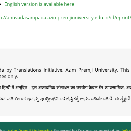
English version is available here
p://anuvadasampada.azimpremjiuniversity.edu.in/id/eprint
a by Translations Initiative, Azim Premji University. Thi
es only.
़ी से हिन्दी में अनूदित। इस अकादमिक संसाधन का उपयोग केवल ग़ैर-व्यावसायिक, अका
ವತಿಯಿಂದ ಇದನ್ನು ಇಂಗ್ಲೀಷ್‍ನಿಂದ ಕನ್ನಡಕ್ಕೆ ಅನುವಾದಿಸಲಾಗಿದೆ. ಈ ಶೈಕ್ಷಣಿಕ 
ive,
Azim Premji University
, Powered by Eprints, supported by
Infor