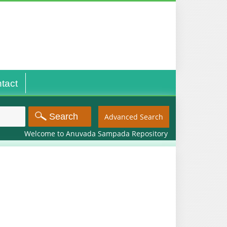
tact
Advanced Search
Welcome to Anuvada Sampada Repository