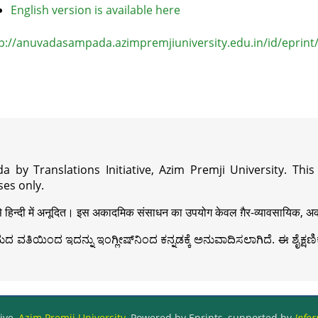
English version is available here
p://anuvadasampada.azimpremjiuniversity.edu.in/id/eprint
a by Translations Initiative, Azim Premji University. Thi
es only.
़ी से हिन्दी में अनूदित। इस अकादमिक संसाधन का उपयोग केवल ग़ैर-व्यावसायिक, अका
ವತಿಯಿಂದ ಇದನ್ನು ಇಂಗ್ಲೀಷ್‍ನಿಂದ ಕನ್ನಡಕ್ಕೆ ಅನುವಾದಿಸಲಾಗಿದೆ. ಈ ಶೈಕ್ಷಣಿಕ 
ive,
Azim Premji University
, Powered by Eprints, supported by
Infor