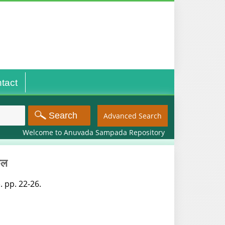
tact
Advanced Search
Welcome to Anuvada Sampada Repository
ूल
11). pp. 22-26.