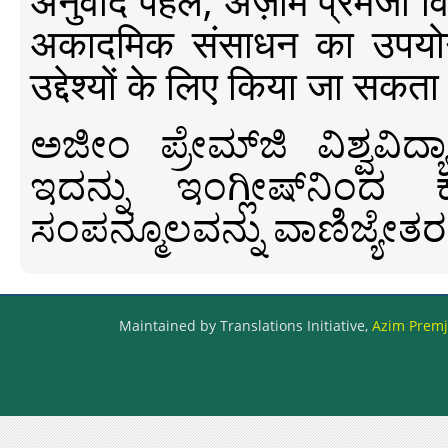
अनुवाद पहल, अज़ीम प्रेमजी विश्व
अकादमिक संसाधन का उपयोग क
उद्देश्यों के लिए किया जा सकता
ಅಜೀಂ ಪ್ರೇಮ್‍ಜಿ ವಿಶ್ವ
ಇದನ್ನು ಇಂಗ್ಲೀಷ್‍ನಿಂದ ಕ
ಸಂಪನ್ಮೂಲವನ್ನು ವಾಣಿಜ್ಯೇತರ
Maintained by Translations Initiative,
Azim Premji