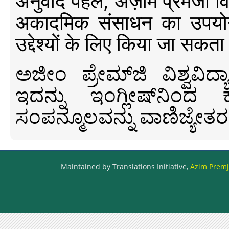
अनुवाद पहल, अज़ीम प्रेमजी विश्व
अकादमिक संसाधन का उपयोग क
उद्देश्यों के लिए किया जा सकता
ಅಜೀಂ ಪ್ರೇಮ್‍ಜಿ ವಿಶ್ವ
ಇದನ್ನು ಇಂಗ್ಲೀಷ್‍ನಿಂದ ಕ
ಸಂಪನ್ಮೂಲವನ್ನು ವಾಣಿಜ್ಯೇತರ
Maintained by Translations Initiative,
Azim Premji