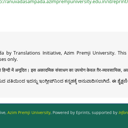
p://anuvadasampada.azimpremjiuniversity.edu.in/id/eprint
a by Translations Initiative, Azim Premji University. Thi
es only.
़ी से हिन्दी में अनूदित। इस अकादमिक संसाधन का उपयोग केवल ग़ैर-व्यावसायिक, अका
ವತಿಯಿಂದ ಇದನ್ನು ಇಂಗ್ಲೀಷ್‍ನಿಂದ ಕನ್ನಡಕ್ಕೆ ಅನುವಾದಿಸಲಾಗಿದೆ. ಈ ಶೈಕ್ಷಣಿಕ 
ive,
Azim Premji University
, Powered by Eprints, supported by
Infor