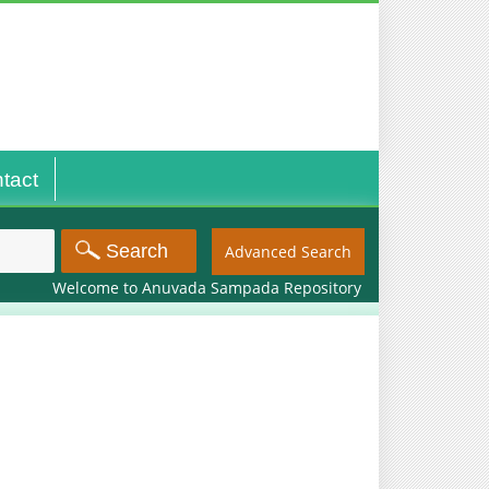
tact
Advanced Search
Welcome to Anuvada Sampada Repository