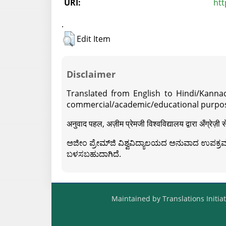
URI:
htt
.
Edit Item
Disclaimer
Translated from English to Hindi/Kannad
commercial/academic/educational purpos
अनुवाद पहल, अज़ीम प्रेमजी विश्वविद्यालय द्वारा अँग्रेज
ಅಜೀಂ ಪ್ರೇಮ್‍ಜಿ ವಿಶ್ವವಿದ್ಯಾಲಯದ ಅನುವಾದ ಉಪಕ್ರಮದ 
ಬಳಸಬಹುದಾಗಿದೆ.
Maintained by Translations Initiat