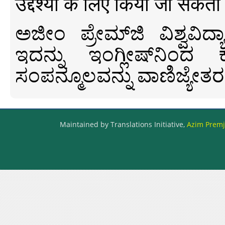
उद्देश्यों के लिए किया जा सकता
ಅಜೀಂ ಪ್ರೇಮ್‍ಜಿ ವಿಶ್ವ
ಇದನ್ನು ಇಂಗ್ಲೀಷ್‍ನಿಂದ ಕ
ಸಂಪನ್ಮೂಲವನ್ನು ವಾಣಿಜ್ಯೇತರ
Maintained by Translations Initiative,
Azim Premji