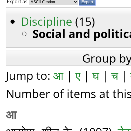
Export as
Discipline
(15)
Social and politi
Group b
Jump to:
आ
|
ए
|
घ
|
च
|
Number of items at this
आ