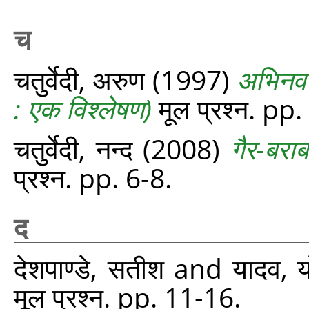
च
चतुर्वेदी, अरुण
(1997)
अभिनव 
: एक विश्लेषण)
मूल प्रश्‍न. pp
चतुर्वेदी, नन्द
(2008)
गैर-बरा
प्रश्‍न. pp. 6-8.
द
देशपाण्डे, सतीश
and
यादव, यो
मूल प्रश्‍न. pp. 11-16.