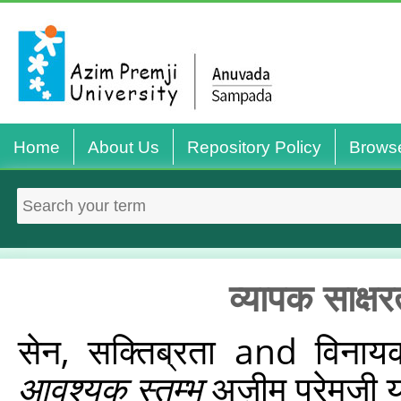
Home
About Us
Repository Policy
Brows
व्यापक साक्ष
सेन, सक्तिब्रता
and
विनाय
आवश्यक स्तम्भ
अज़ीम प्रेमजी यू