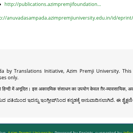
http://publications.azimpremjifoundation...
p://anuvadasampada.azimpremjiuniversity.edu.in/id/eprint
a by Translations Initiative, Azim Premji University. Thi
es only.
़ी से हिन्दी में अनूदित। इस अकादमिक संसाधन का उपयोग केवल ग़ैर-व्यावसायिक, अका
ವತಿಯಿಂದ ಇದನ್ನು ಇಂಗ್ಲೀಷ್‍ನಿಂದ ಕನ್ನಡಕ್ಕೆ ಅನುವಾದಿಸಲಾಗಿದೆ. ಈ ಶೈಕ್ಷಣಿಕ 
ive,
Azim Premji University
, Powered by Eprints, supported by
Infor