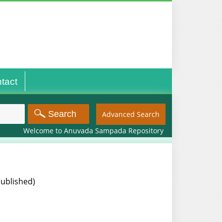
tact
Advanced Search
Welcome to Anuvada Sampada Repository
Unpublished)