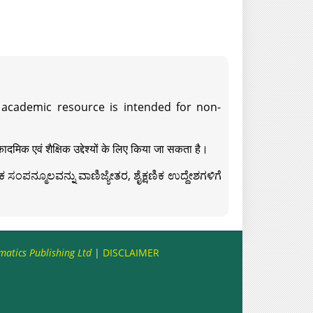
s academic resource is intended for non-
दमिक एवं शैक्षिक उद्देश्यों के लिए किया जा सकता है।
ಸಂಪನ್ಮೂಲವನ್ನು ವಾಣಿಜ್ಯೇತರ, ಶೈಕ್ಷಣಿಕ ಉದ್ದೇಶಗಳಿಗೆ
matics Publishing Ltd
|
DISCLAIMER