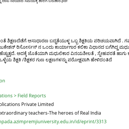
ನು ದಾಟಿ ಸರಿಯಾದ ಸಮಯಕ್ಕೆ ಶಾಲೆಗೆ ಬರುತಾರೆ.pdf
ವಂತೆ ಶಿಕ್ಷಣದೆಡೆಗೆ ಅಸಾಧಾರಣ ಬದ್ಧತೆಯುಳ್ಳ ಒಬ್ಬ ಶಿಕ್ಷಕಿಯ ಪರಿಚಯವಾಗಿದೆ . ಗ
ಫ್ ಎಜುಕೇಶನ್ ರಿಸೋರ್ಸಸ್ ನ ಒಂದು ಕಾರ್ಯಾಗಾರ ಕಲಿಕಾ ವಿಧಾನದ ಬಗೆಗಿದ್ದ ಮಧ
ಚ್ಚುತ್ತದೆ. ಅದಕ್ಕೆ ಜೊತೆಯಾಗಿ ಮಧುಲಿಕಾರ ವಿನಯಶೀಲತೆ , ಸ್ನೇಹಪರತೆ ಹಾಗು ಕ
ಳೆಯ ಶಿಕ್ಷಕಿ /ಶಿಕ್ಷಕರ ಗುಣ ಲಕ್ಷಣಗಳನ್ನು ಪರೋಕ್ಷವಾಗಿ ಹೇಳಿದಂತಿದೆ
ion
tions > Field Reports
ications Private Limited
xtraordinary teachers-The heroes of Real India
pada.azimpremjiuniversity.edu.in/id/eprint/3313