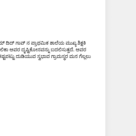
ಮ್ ದಿದ್ ಗಾವ್ ನ ಪ್ರಾಥಮಿಕ ಶಾಲೆಯ ಮುಖ್ಯ ಶಿಕ್ಷಕಿ
ುಲಿಕಾ ಅವರ ದೃಷ್ಟಿಕೋನವನ್ನು ಬದಲಿಸುತ್ತದೆ. ಅವರ
ಷ್ಟಪಟ್ಟು ದುಡಿಯುವ ಸ್ವಭಾವ ಗ್ರಾಮಸ್ಥರ ಮನ ಗೆಲ್ಲಲು