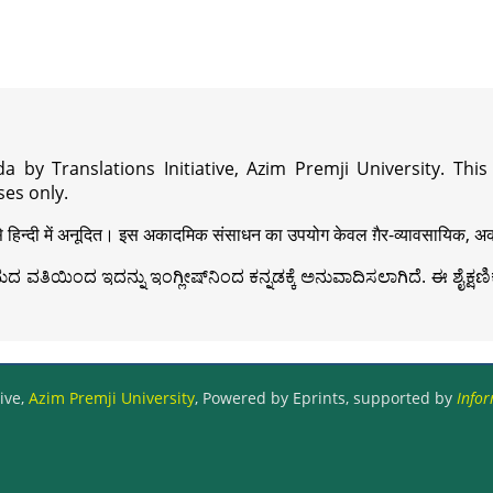
a by Translations Initiative, Azim Premji University. Thi
es only.
़ी से हिन्दी में अनूदित। इस अकादमिक संसाधन का उपयोग केवल ग़ैर-व्यावसायिक, अका
ವತಿಯಿಂದ ಇದನ್ನು ಇಂಗ್ಲೀಷ್‍ನಿಂದ ಕನ್ನಡಕ್ಕೆ ಅನುವಾದಿಸಲಾಗಿದೆ. ಈ ಶೈಕ್ಷಣಿಕ 
ive,
Azim Premji University
, Powered by Eprints, supported by
Infor