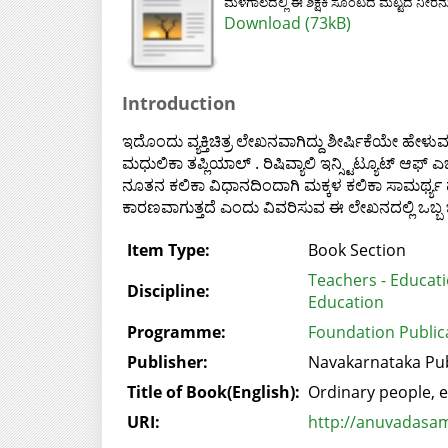
ಮಳೆಗಾಲದಲ್ಲಿ ಈ ಶಿಕ್ಷಕಿ ಸೊಂಟದ ಮಟ್ಟದ ನೀರನ್
Download (73kB)
Introduction
ಇದೊಂದು ವ್ಯಕ್ತಿಚಿತ್ರ ಲೇಖನವಾಗಿದ್ದು ಶೀರ್ಷಿಕೆಯೇ ಹೇಳು
ಮಧುಲಿಕಾ ತಪ್ಲಿಯಾಲ್ . ರಿಷಿವ್ಯಾಲಿ ಇನ್ಸ್ಟಿಟ್ಯೂಟ್ ಆ
ನೂತನ ಕಲಿಕಾ ವಿಧಾನದಿಂದಾಗಿ ಮಕ್ಕಳ ಕಲಿಕಾ ಸಾಮರ್ಥ್ಯ ಹೆ
ಕಾರಣವಾಗುತ್ತದೆ ಎಂದು ವಿವರಿಸುವ ಈ ಲೇಖನದಲ್ಲಿ ಒಬ್ಬ ಒಳ್
Item Type:
Book Section
Teachers - Educat
Discipline:
Education
Programme:
Foundation Publica
Publisher:
Navakarnataka Publ
Title of Book(English):
Ordinary people, e
URI:
http://anuvadasam