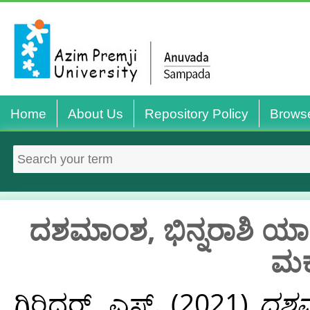
Home
About Us
Repository Policy
Brows
ದಶಮಾಂಶ, ಭಿನ್ನರಾಶಿ ಯಾವ
ಮಕ್
ಗಿರಿಧರ್, ಎಸ್.
(2021)
ದಶಮಾ