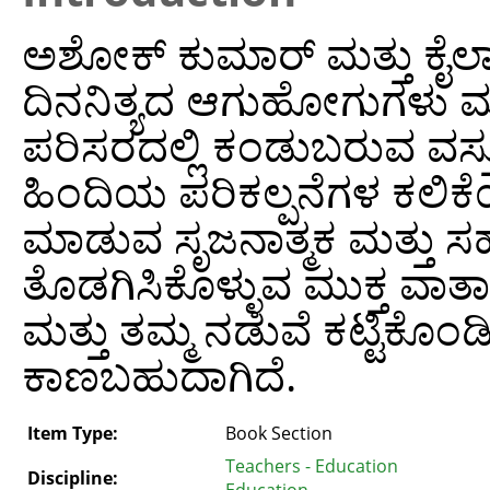
ಅಶೋಕ್‌ ಕುಮಾರ್‌ ಮತ್ತು ಕ
ದಿನನಿತ್ಯದ ಆಗುಹೋಗುಗಳು ಮತ್
ಪರಿಸರದಲ್ಲಿ ಕಂಡುಬರುವ ವಸ್ತ
ಹಿಂದಿಯ ಪರಿಕಲ್ಪನೆಗಳ ಕಲಿ
ಮಾಡುವ ಸೃಜನಾತ್ಮಕ ಮತ್ತು ಸಹ
ತೊಡಗಿಸಿಕೊಳ್ಳುವ ಮುಕ್ತ ವಾತಾ
ಮತ್ತು ತಮ್ಮ ನಡುವೆ ಕಟ್ಟಿಕ
ಕಾಣಬಹುದಾಗಿದೆ.
Item Type:
Book Section
Teachers - Education
Discipline:
Education