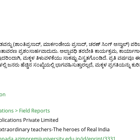
ು (ಶಾಂತಿಪ್ರಸಾದ್‌, ಮಾರ್ಕಂಡೇಯ ಪ್ರಸಾದ್‌, ಚರಣ್‌ ಸಿಂಗ್‌ ಅಸ್ವಾಲ್‌) ಪರಿಚಯ
 ವಾತಾವರಣ ಪ್ರಶಂಸಾರ್ಹವಾದುದು. ಅಲ್ಪಾವಧಿ ತರಬೇತಿ ಕಾರ್ಯಕ್ರಮ, ಕಾರ್ಯಾಗಾರ ಹಾಗೂ
ಂದಾಗಿ, ಮಕ್ಕಳ ತಿಳುವಳಿಕೆಯು ಸಾಕಷ್ಟು ವಿಸ್ತೃತಗೊಂಡಿದೆ. ಪ್ರತಿ ವರ್ಷವೂ ಈ ಶಾಲ
ಿ ಜನರು ಹೆಚ್ಚಿನ ಸಂಖ್ಯೆಯಲ್ಲಿ ಭಾಗವಹಿಸುತ್ತಾರಲ್ಲದೆ, ಮಕ್ಕಳ ಪ್ರಗತಿಯನ್ನು ಕ
ion
tions > Field Reports
ications Private Limited
xtraordinary teachers-The heroes of Real India
pada.azimpremjiuniversity.edu.in/id/eprint/3331