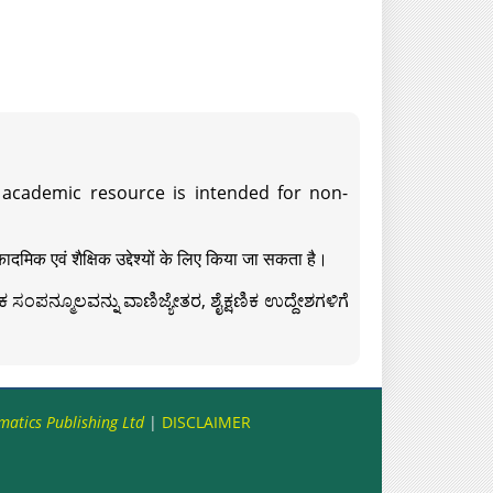
s academic resource is intended for non-
दमिक एवं शैक्षिक उद्देश्यों के लिए किया जा सकता है।
ಸಂಪನ್ಮೂಲವನ್ನು ವಾಣಿಜ್ಯೇತರ, ಶೈಕ್ಷಣಿಕ ಉದ್ದೇಶಗಳಿಗೆ
matics Publishing Ltd
|
DISCLAIMER