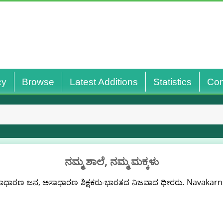
cy
Browse
Latest Additions
Statistics
Con
ನಮ್ಮ ಶಾಲೆ, ನಮ್ಮ ಮಕ್ಕಳು
ಸಾಧಾರಣ ಜನ, ಅಸಾಧಾರಣ ಶಿಕ್ಷಕರು-ಭಾರತದ ನಿಜವಾದ ಧೀರರು. Navakarnat