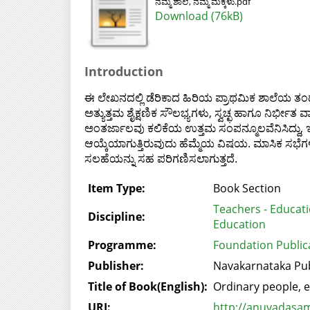
ನಮ್ಮ ಶಾಲೆ, ನಮ್ಮ ಮಕ್ಕಳು.pdf
Download (76kB)
Introduction
ಈ ಲೇಖನದಲ್ಲಿ ಡೆರಿಕಾದ ಹಿರಿಯ ಪ್ರಾಥಮಿಕ ಶಾಲೆಯ ತಂಡವನ್ನ
ಅತ್ಯುತ್ತಮ ಶೈಕ್ಷಣಿಕ ಸೌಲಭ್ಯಗಳು, ಸ್ವಚ್ಛ ಹಾಗೂ ನಿರ್ಭೀತ
ಅಂತರ್ಜಾಲವು ಕಲಿಕೆಯ ಉತ್ತಮ ಸಂಪನ್ಮೂಲವೆನಿಸಿದ್ದು, ಇದರಿ
ಆಯ್ಕೆಯಾಗುತ್ತಿರುವುದು ಹೆಮ್ಮೆಯ ವಿಷಯ. ಮಾಸಿಕ ಸಭೆಗಳಲ್ಲ
ಸಲಹೆಯನ್ನು ಸಹ ಪರಿಗಣಿಸಲಾಗುತ್ತದೆ.
Item Type:
Book Section
Teachers - Educat
Discipline:
Education
Programme:
Foundation Publica
Publisher:
Navakarnataka Publ
Title of Book(English):
Ordinary people, e
URI:
http://anuvadasam