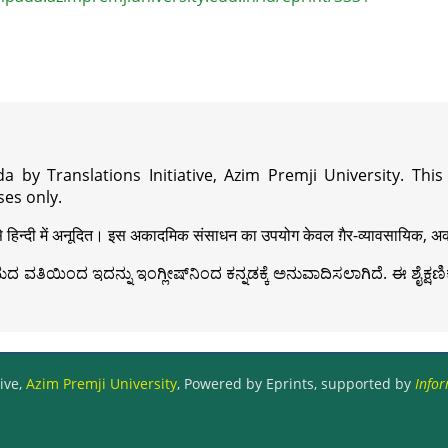
a by Translations Initiative, Azim Premji University. Thi
es only.
़ी से हिन्दी में अनूदित। इस अकादमिक संसाधन का उपयोग केवल ग़ैर-व्यावसायिक, अका
ವತಿಯಿಂದ ಇದನ್ನು ಇಂಗ್ಲೀಷ್‍ನಿಂದ ಕನ್ನಡಕ್ಕೆ ಅನುವಾದಿಸಲಾಗಿದೆ. ಈ ಶೈಕ್ಷಣಿಕ 
ive,
Azim Premji University
, Powered by Eprints, supported by
Infor