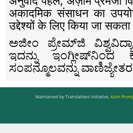
अनुवाद पहल, अज़ीम प्रेमजी विश्व
अकादमिक संसाधन का उपयोग क
उद्देश्यों के लिए किया जा सकता
ಅಜೀಂ ಪ್ರೇಮ್‍ಜಿ ವಿಶ್ವ
ಇದನ್ನು ಇಂಗ್ಲೀಷ್‍ನಿಂದ ಕ
ಸಂಪನ್ಮೂಲವನ್ನು ವಾಣಿಜ್ಯೇತರ
Maintained by Translations Initiative,
Azim Premji