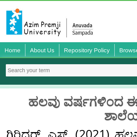
Home
About Us
Repository Policy
Brows
ಹಲವು ವರ್ಷಗಳಿಂದ ಈ 
ಶಾಲೆಯನ
ಗಿರಿಧರ್, ಎಸ್.
(2021)
ಹಲವ