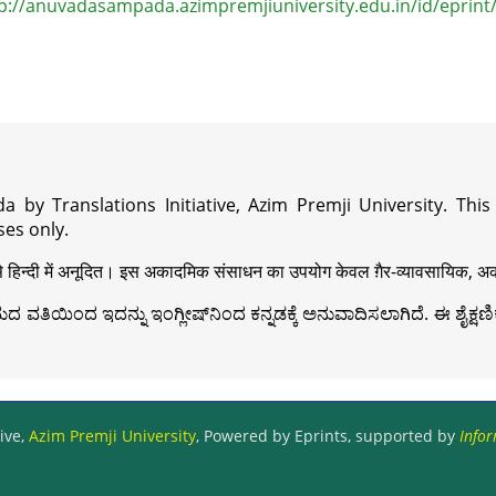
p://anuvadasampada.azimpremjiuniversity.edu.in/id/eprint
a by Translations Initiative, Azim Premji University. Thi
es only.
़ी से हिन्दी में अनूदित। इस अकादमिक संसाधन का उपयोग केवल ग़ैर-व्यावसायिक, अका
ವತಿಯಿಂದ ಇದನ್ನು ಇಂಗ್ಲೀಷ್‍ನಿಂದ ಕನ್ನಡಕ್ಕೆ ಅನುವಾದಿಸಲಾಗಿದೆ. ಈ ಶೈಕ್ಷಣಿಕ 
ive,
Azim Premji University
, Powered by Eprints, supported by
Infor