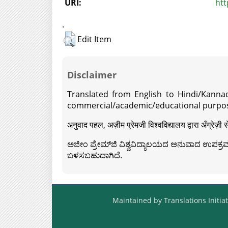
URI:
htt
.
Edit Item
Disclaimer
Translated from English to Hindi/Kannad
commercial/academic/educational purpos
अनुवाद पहल, अज़ीम प्रेमजी विश्वविद्यालय द्वारा अँग्रेज
ಅಜೀಂ ಪ್ರೇಮ್‍ಜಿ ವಿಶ್ವವಿದ್ಯಾಲಯದ ಅನುವಾದ ಉಪಕ್ರಮದ 
ಬಳಸಬಹುದಾಗಿದೆ.
Maintained by Translations Initiat