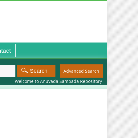
tact
Advanced Search
Welcome to Anuvada Sampada Repository