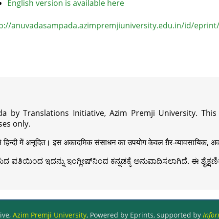
English version is available here
p://anuvadasampada.azimpremjiuniversity.edu.in/id/eprint
a by Translations Initiative, Azim Premji University. Thi
es only.
़ी से हिन्दी में अनूदित। इस अकादमिक संसाधन का उपयोग केवल ग़ैर-व्यावसायिक, अका
ವತಿಯಿಂದ ಇದನ್ನು ಇಂಗ್ಲೀಷ್‍ನಿಂದ ಕನ್ನಡಕ್ಕೆ ಅನುವಾದಿಸಲಾಗಿದೆ. ಈ ಶೈಕ್ಷಣಿಕ 
ive,
Azim Premji University
, Powered by Eprints, supported by
Infor