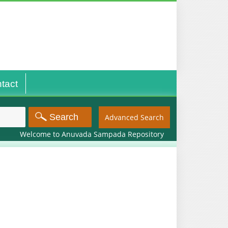
tact
Advanced Search
Welcome to Anuvada Sampada Repository