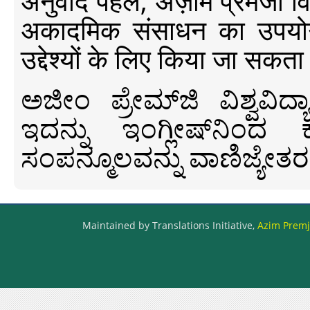
अनुवाद पहल, अज़ीम प्रेमजी विश्व
अकादमिक संसाधन का उपयोग क
उद्देश्यों के लिए किया जा सकता
ಅಜೀಂ ಪ್ರೇಮ್‍ಜಿ ವಿಶ್ವ
ಇದನ್ನು ಇಂಗ್ಲೀಷ್‍ನಿಂದ ಕ
ಸಂಪನ್ಮೂಲವನ್ನು ವಾಣಿಜ್ಯೇತರ
Maintained by Translations Initiative,
Azim Premji