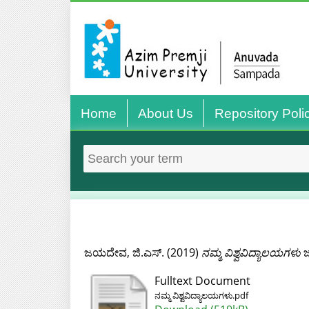
Home
About Us
Repository Poli
ಜಯದೇವ, ಜಿ.ಎಸ್.
(2019)
ನಮ್ಮ ವಿಶ್ವವಿದ್ಯಾಲಯಗಳು
ಜ
Fulltext Document
ನಮ್ಮ ವಿಶ್ವವಿದ್ಯಾಲಯಗಳು.pdf