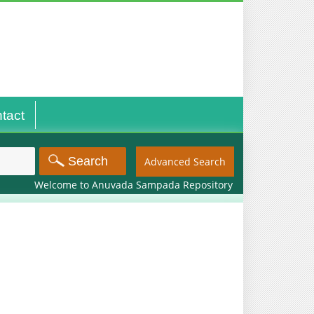
tact
Advanced Search
Welcome to Anuvada Sampada Repository