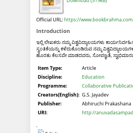
Download (519kB)
Official URL:
https://www.bookbrahma.com/b
Introduction
ಇಲ್ಲಿ ಲೇಖಕರು ನಮ್ಮ ವಿಶ್ವವಿದ್ಯಾಲಯಗಳು ಕಾರ್ಯನಿರ್ವಹಿಸುತ್
ಸ್ವಂತಿಕೆಯನ್ನು ಕಳೆದುಕೊಂಡಿರುವ ನಮ್ಮ ವಿಶ್ವವಿದ್ಯಾಲಯ
ಹೊರತು ಕೆಲಸವೇ ಮಾಡದವರು, ಸೋಪಜ್ಞತೆ, ಸ್ವಾಭಿಮಾನವೇ 
Item Type:
Article
Discipline:
Education
Programme:
Collaborative Publicat
Creators(English):
G.S. Jayadev
Publisher:
Abhiruchi Prakashana
URI:
http://anuvadasampada
.