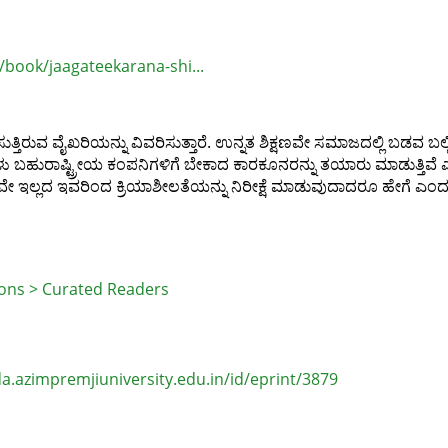
ook/jaagateekarana-shi...
ತಿರುವ ವೈಖರಿಯನ್ನು ವಿವರಿಸುತ್ತಾರೆ. ಉನ್ನತ ಶಿಕ್ಷಣವೇ ಸಮಾಜದಲ್ಲಿ ಬಡವ ಬಲ್ಲಿದ ಬಿ
ಗಳು ಬಹುರಾಷ್ಟ್ರೀಯ ಕಂಪನಿಗಳಿಗೆ ಬೇಕಾದ ಕಾರಕೂನರನ್ನು ತಯಾರು ಮಾಡುತ್ತಿವೆ 
ಇಲ್ಲದ ಇವರಿಂದ ಕ್ರಿಯಾಶೀಲತೆಯನ್ನು ನಿರೀಕ್ಷೆ ಮಾಡುವುದಾದರೂ ಹೇಗೆ ಎಂದು 
ions > Curated Readers
.azimpremjiuniversity.edu.in/id/eprint/3879