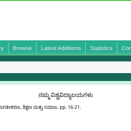
cy
Browse
Latest Additions
Statistics
Con
ನಮ್ಮ ವಿಶ್ವವಿದ್ಯಾಲಯಗಳು
ಾಗತೀಕರಣ, ಶಿಕ್ಷಣ ಮತ್ತು ಸಮಾಜ. pp. 16-21.