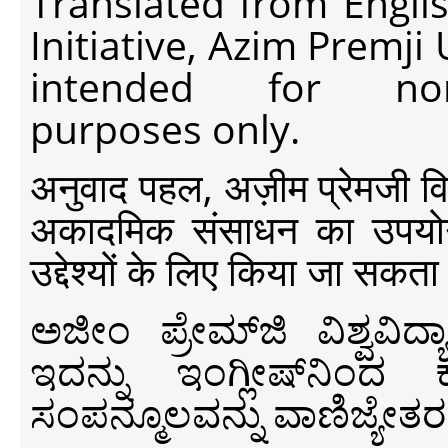
Translated from Engli
Initiative, Azim Premji
intended for non-c
purposes only.
अनुवाद पहल, अज़ीम प्रेमजी विश्व
अकादमिक संसाधन का उपयोग क
उद्देश्यों के लिए किया जा सकता
ಅಜೀಂ ಪ್ರೇಮ್‍ಜಿ ವಿಶ್ವ
ಇದನ್ನು ಇಂಗ್ಲೀಷ್‍ನಿಂದ ಕ
ಸಂಪನ್ಮೂಲವನ್ನು ವಾಣಿಜ್ಯೇತರ