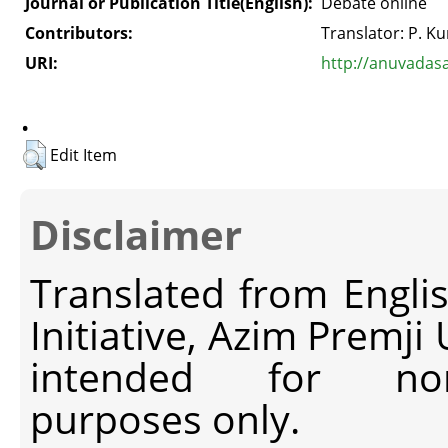
Journal or Publication Title(English):
Debate online
Contributors:
Translator: P. 
URI:
http://anuvadas
.
Edit Item
Disclaimer
Translated from Engli
Initiative, Azim Premji
intended for non-c
purposes only.