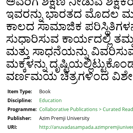
ಅವರಿಗೆ ಶಿಕ್ಷಣ ನೀಡುವ ಶಿಕ್ಷ
ಇವರನ್ನು ಭಾರತದ ಮೊದಲ ಮಹಿಳ
ಕಾಲದ ಸಾಮಾಜಿಕ ಪರಿಸ್ಥಿತಿಗಳನ
ಸುಧಾರಿಸುವ ಕಾರ್ಯದಲ್ಲಿ ತಮ
ಮತ್ತು ಸಾಧನೆಯನ್ನು ವಿವರಿಸುವ
ಮಕ್ಕಳನ್ನು ದೃಷ್ಟಿಯಲ್ಲಿಟ್ಟು
ವರ್ಣಮಯ ಚಿತ್ರಗಳಿಂದ ವಿಶೇಷವ
Item Type:
Book
Discipline:
Education
Programme:
Collaborative Publications > Curated Rea
Publisher:
Azim Premji University
URI:
http://anuvadasampada.azimpremjiunivers