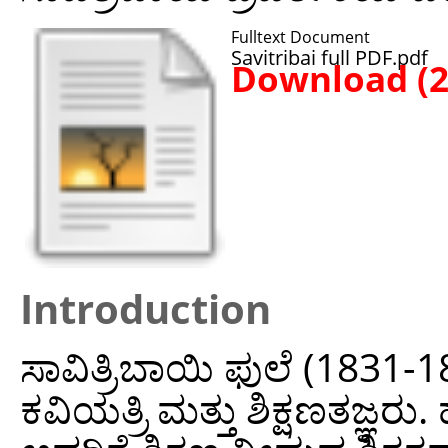
Fulltext Document
Savitribai full PDF.pdf
Download (
Introduction
ಸಾವಿತ್ರಿಬಾಯಿ ಫುಲೆ (183
ಕವಿಯತ್ರಿ ಮತ್ತು ಶಿಕ್ಷಣತಜ್ಞರು.