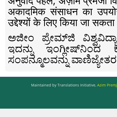
अनुवाद पहल, अज़ीम प्रेमजी विश्व
अकादमिक संसाधन का उपयोग क
उद्देश्यों के लिए किया जा सकता
ಅಜೀಂ ಪ್ರೇಮ್‍ಜಿ ವಿಶ್ವ
ಇದನ್ನು ಇಂಗ್ಲೀಷ್‍ನಿಂದ ಕ
ಸಂಪನ್ಮೂಲವನ್ನು ವಾಣಿಜ್ಯೇತರ
Maintained by Translations Initiative,
Azim Premji