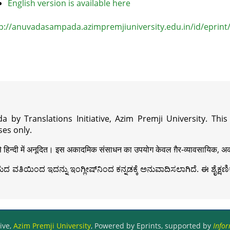
English version is available here
p://anuvadasampada.azimpremjiuniversity.edu.in/id/eprint
a by Translations Initiative, Azim Premji University. Thi
es only.
़ी से हिन्दी में अनूदित। इस अकादमिक संसाधन का उपयोग केवल ग़ैर-व्यावसायिक, अका
ವತಿಯಿಂದ ಇದನ್ನು ಇಂಗ್ಲೀಷ್‍ನಿಂದ ಕನ್ನಡಕ್ಕೆ ಅನುವಾದಿಸಲಾಗಿದೆ. ಈ ಶೈಕ್ಷಣಿಕ 
ive,
Azim Premji University
, Powered by Eprints, supported by
Infor