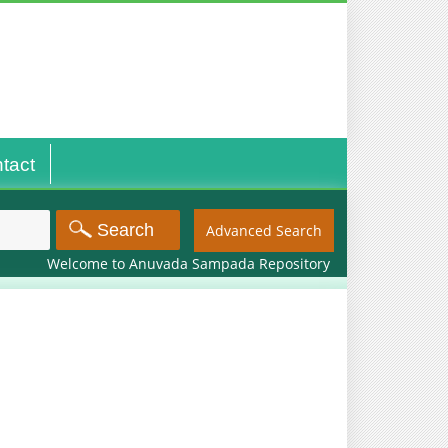
tact
Advanced Search
Welcome to Anuvada Sampada Repository