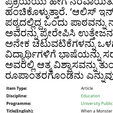
ಪ್ರಕ್ರಿಯೆಯು ಹೇಗೆ ನೆರವಾಯಿ
ಹಂಚಿಕೊಳ್ಳುತ್ತಾರೆ. ‘ಆಲಿಸ್ 
ಪಠ್ಯದಲ್ಲಿದ್ದ ಒಂದು ಪಾಠವನ್ನು ನ
ಅವರನ್ನು ಪ್ರೇರೇಪಿಸಿ ಉತ್ತೇ
ಅನೇಕ ಚಟುವಟಿಕೆಗಳನ್ನು ಒಳ
ವಿದ್ಯಾರ್ಥಿಗಳಿಗೆ ಭಾಷೆಯನ್ನ
ಅವರಲ್ಲಿ ಆತ್ಮ ವಿಶ್ವಾಸವನ್ನು ತ
ರೂಪಾಂತರಗೊಂಡನು ಎನ್ನುವುದನ್ನ
Item Type:
Article
Discipline:
Education
Programme:
University Publi
Title(English):
When a Monster 