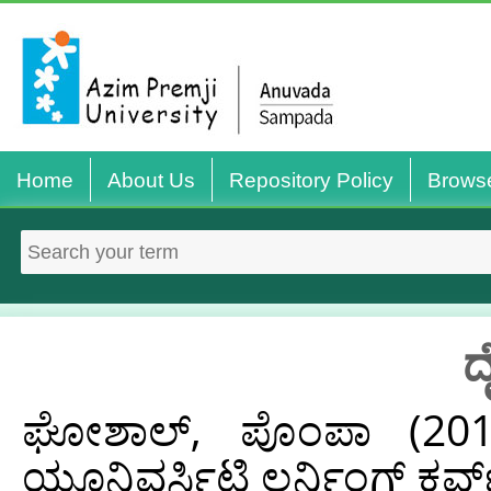
Home
About Us
Repository Policy
Brows
ದ
ಘೋಶಾಲ್, ಪೊಂಪಾ
(20
ಯೂನಿವರ್ಸಿಟಿ ಲರ್ನಿಂಗ್ ಕರ್ವ