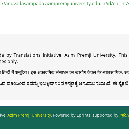
p://anuvadasampada.azimpremjiuniversity.edu.in/id/eprint/
a by Translations Initiative, Azim Premji University. Thi
es only.
़ी से हिन्दी में अनूदित। इस अकादमिक संसाधन का उपयोग केवल ग़ैर-व्यावसायिक, अका
ವತಿಯಿಂದ ಇದನ್ನು ಇಂಗ್ಲೀಷ್‍ನಿಂದ ಕನ್ನಡಕ್ಕೆ ಅನುವಾದಿಸಲಾಗಿದೆ. ಈ ಶೈಕ್ಷಣಿಕ 
ive,
Azim Premji University
, Powered by Eprints, supported by
Infor