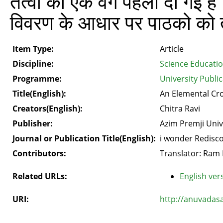
तत्‍वों की एक वर्ग पहेली दी गई
विवरण के आधार पर पाठको को त
Item Type:
Article
Discipline:
Science Educati
Programme:
University Public
Title(English):
An Elemental Cr
Creators(English):
Chitra Ravi
Publisher:
Azim Premji Univ
Journal or Publication Title(English):
i wonder Redisco
Contributors:
Translator: Ram 
Related URLs:
English vers
URI:
http://anuvadas