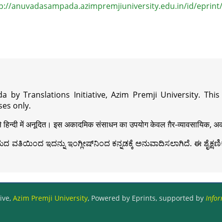
p://anuvadasampada.azimpremjiuniversity.edu.in/id/eprint
a by Translations Initiative, Azim Premji University. Thi
es only.
़ी से हिन्दी में अनूदित। इस अकादमिक संसाधन का उपयोग केवल ग़ैर-व्यावसायिक, अका
ವತಿಯಿಂದ ಇದನ್ನು ಇಂಗ್ಲೀಷ್‍ನಿಂದ ಕನ್ನಡಕ್ಕೆ ಅನುವಾದಿಸಲಾಗಿದೆ. ಈ ಶೈಕ್ಷಣಿಕ 
ive,
Azim Premji University
, Powered by Eprints, supported by
Infor