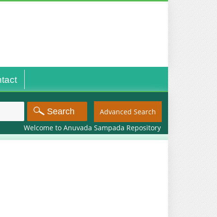
tact
Advanced Search
Welcome to Anuvada Sampada Repository