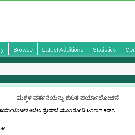
cy
Browse
Latest Additions
Statistics
Con
ಮಕ್ಕಳ ವರ್ತನೆಯನ್ನು ಕುರಿತ ಪರ್ಯಾಲೋಚನೆ
ತ ಪರ್ಯಾಲೋಚನೆ
ಅಜೀಂ ಪ್ರೇಮ್‌ಜಿ ಯೂನಿವರ್ಸಿಟಿ ಲರ್ನಿಂಗ್ ಕರ್ವ್.
pdf