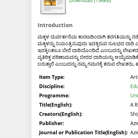
Download (196kB)
Introduction
ಮಕ್ಕಳ ದುರ್ವರ್ತನೆಯ ಕಾರಣದಿಂದಾಗಿ ತರಗತಿಯನ್ನು ನಡ
ಮಕ್ಕಳನ್ನು ನಿಯಂತ್ರಿಸುವುದು ಇದಕ್ಕಿರುವ ಸುಲಭದ
ಇದಕ್ಕಿಂತಲೂ ಬೇರೆ ದಾರಿಯೊಂದಿದೆ ಎಂಬುದನ್ನು ಲೇಖಕರು
ವ್ಯತಿರಿಕ್ತ ಪರಿಣಾಮವನ್ನು ಬೀರದ ದಾರಿಯನ್ನು ಆಯ್ಕೆಮಾಡಿ
ಬರುತ್ತಾರೆ ಎಂಬುದನ್ನು ನಮ್ಮ ಗಮನಕ್ಕೆ ತರುವ ಲೇಖಕರು, ಈ ಐ
Item Type:
Art
Discipline:
Edu
Programme:
Uni
Title(English):
A R
Creators(English):
Shi
Publisher:
Azi
Journal or Publication Title(English):
Azi