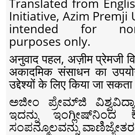
Translated from Engli
Initiative, Azim Premji
intended for non-c
purposes only.
अनुवाद पहल, अज़ीम प्रेमजी विश्व
अकादमिक संसाधन का उपयोग क
उद्देश्यों के लिए किया जा सकता
ಅಜೀಂ ಪ್ರೇಮ್‍ಜಿ ವಿಶ್ವ
ಇದನ್ನು ಇಂಗ್ಲೀಷ್‍ನಿಂದ ಕ
ಸಂಪನ್ಮೂಲವನ್ನು ವಾಣಿಜ್ಯೇತರ