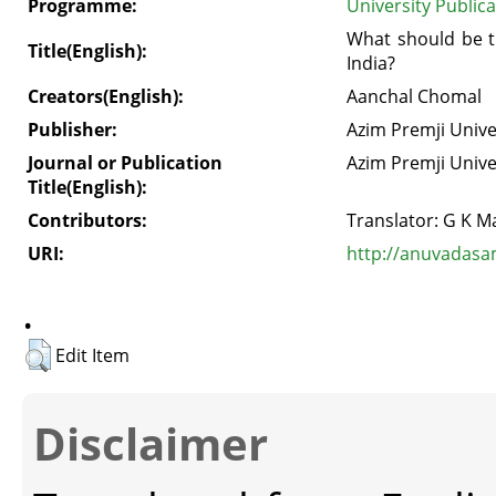
Programme:
University Public
What should be t
Title(English):
India?
Creators(English):
Aanchal Chomal
Publisher:
Azim Premji Unive
Journal or Publication
Azim Premji Unive
Title(English):
Contributors:
Translator: G K M
URI:
http://anuvadasa
.
Edit Item
Disclaimer