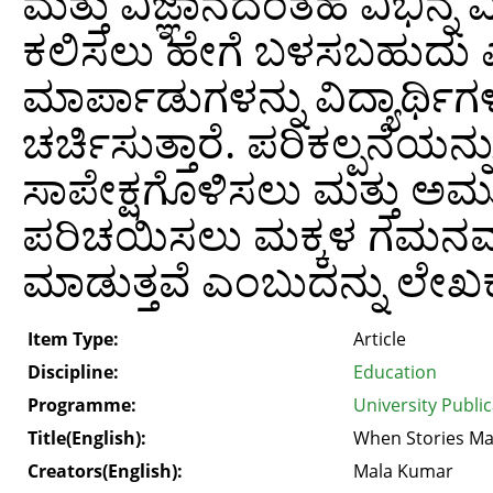
ಮತ್ತು ವಿಜ್ಞಾನದಂತಹ ವಿಭಿನ್ನ
ಕಲಿಸಲು ಹೇಗೆ ಬಳಸಬಹುದು ಎಂಬು
ಮಾರ್ಪಾಡುಗಳನ್ನು ವಿದ್ಯಾರ್ಥಿಗ
ಚರ್ಚಿಸುತ್ತಾರೆ. ಪರಿಕಲ್ಪನೆಯನ್
ಸಾಪೇಕ್ಷಗೊಳಿಸಲು ಮತ್ತು ಅಮ
ಪರಿಚಯಿಸಲು ಮಕ್ಕಳ ಗಮನವನ್ನ
ಮಾಡುತ್ತವೆ ಎಂಬುದನ್ನು ಲೇಖಕರು 
Item Type:
Article
Discipline:
Education
Programme:
University Publi
Title(English):
When Stories Ma
Creators(English):
Mala Kumar