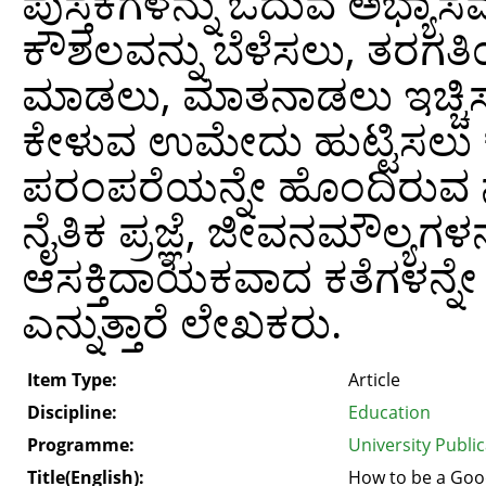
ಪುಸ್ತಕಗಳನ್ನು ಓದುವ ಅಭ್ಯಾಸವ
ಕೌಶಲವನ್ನು ಬೆಳೆಸಲು, ತರಗತಿ
ಮಾಡಲು, ಮಾತನಾಡಲು ಇಚ್ಚಿಸದ
ಕೇಳುವ ಉಮೇದು ಹುಟ್ಟಿಸಲು 
ಪರಂಪರೆಯನ್ನೇ ಹೊಂದಿರುವ ನಮ
ನೈತಿಕ ಪ್ರಜ್ಞೆ, ಜೀವನಮೌಲ್ಯಗಳನ
ಆಸಕ್ತಿದಾಯಕವಾದ ಕತೆಗಳನ್ನೇ ಆ
ಎನ್ನುತ್ತಾರೆ ಲೇಖಕರು.
Item Type:
Article
Discipline:
Education
Programme:
University Publi
Title(English):
How to be a Good