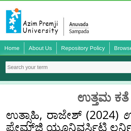
Home
About Us
Repository Policy
Brows
ಉತ್ತಮ ಕತೆ
ಉತ್ಸಾಹಿ, ರಾಜೇಶ್‌
(2024)
ಉ
ಪ್ರೇಮ್‌ಜಿ ಯೂನಿವರ್ಸಿಟಿ ಲರ್ನ