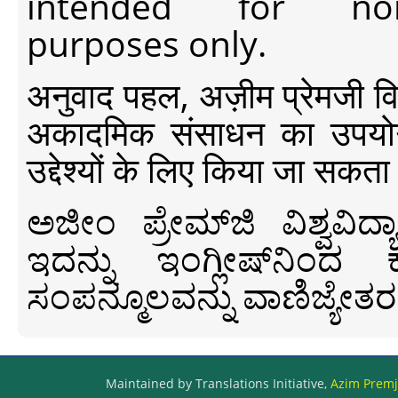
intended for non-c
purposes only.
अनुवाद पहल, अज़ीम प्रेमजी विश्व
अकादमिक संसाधन का उपयोग क
उद्देश्यों के लिए किया जा सकता
ಅಜೀಂ ಪ್ರೇಮ್‍ಜಿ ವಿಶ್ವ
ಇದನ್ನು ಇಂಗ್ಲೀಷ್‍ನಿಂದ ಕ
ಸಂಪನ್ಮೂಲವನ್ನು ವಾಣಿಜ್ಯೇತರ
Maintained by Translations Initiative,
Azim Premji