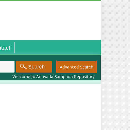
tact
Advanced Search
Welcome to Anuvada Sampada Repository