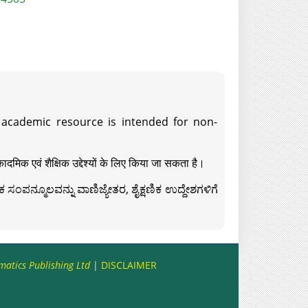
s academic resource is intended for non-
दमिक एवं शैक्षिक उद्देश्यों के लिए किया जा सकता है।
ಸಂಪನ್ಮೂಲವನ್ನು ವಾಣಿಜ್ಯೇತರ, ಶೈಕ್ಷಣಿಕ ಉದ್ದೇಶಗಳಿಗೆ
matics Publishing Ltd
|
DISCLAIMER