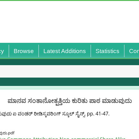
cy
Browse
Latest Additions
Statistics
Con
ಮಾನವ ಸಂತಾನೋತ್ಪತ್ತಿಯ ಕುರಿತು ಪಾಠ ಮಾಡುವುದು
ುವುದು
ಐ ವಂಡರ್ ರೀಡಿಸ್ಕವರಿಂಗ್ ಸ್ಕೂಲ್ ಸೈನ್ಸ್. pp. 41-47.
ವುದು.pdf