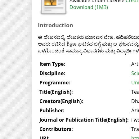
Available under License
Creat
Download (1MB)
Introduction
ಈ ಲೇಖನದಲ್ಲಿ, ಲೇಖಕರು ಮಾನವನ ದೇಹ, ಹದಿಹರೆಯದಲ್ಲ
ಅವರು ರಚಿಸಿದ ಶಿಕ್ಷಣ ಘಟಕದ ಬಗ್ಗೆ ಮತ್ತು ಆ ಘಟಕವನ್ನು IX
ಒಳಗೊಂಡಂತೆ ಸಾಮಾನ್ಯ ವಿಧಾನಗಳು ಮತ್ತು ವಿದ್ಯಾರ್ಥಿ
Item Type:
Art
Discipline:
Sci
Programme:
Uni
Title(English):
Te
Creators(English):
Dha
Publisher:
Azi
Journal or Publication Title(English):
i w
Contributors:
Tra
URI:
htt