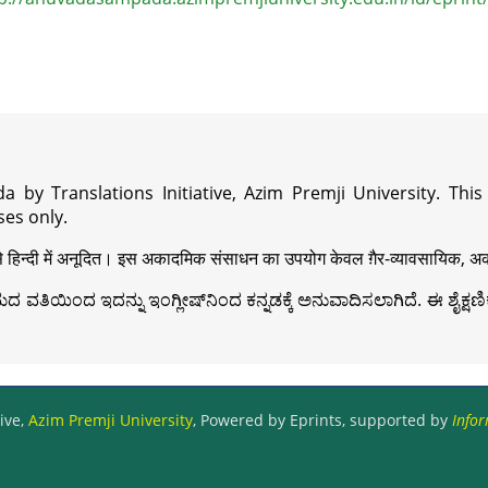
a by Translations Initiative, Azim Premji University. Thi
es only.
़ी से हिन्दी में अनूदित। इस अकादमिक संसाधन का उपयोग केवल ग़ैर-व्यावसायिक, अका
ವತಿಯಿಂದ ಇದನ್ನು ಇಂಗ್ಲೀಷ್‍ನಿಂದ ಕನ್ನಡಕ್ಕೆ ಅನುವಾದಿಸಲಾಗಿದೆ. ಈ ಶೈಕ್ಷಣಿಕ 
ive,
Azim Premji University
, Powered by Eprints, supported by
Infor