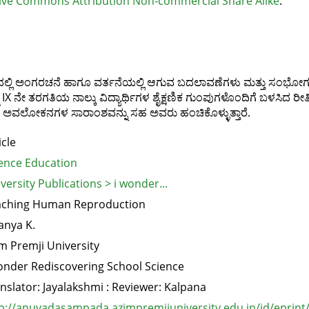
ive Commons Attribution Non-commercial Share Alike
.
ಿ ಅಂಗರಚನೆ ಹಾಗೂ ವರ್ತನೆಯಲ್ಲಿ ಆಗುವ ಬದಲಾವಣೆಗಳು ಮತ್ತು ಸಂಭೋಗದಲ್ಲ
 ನೇ ತರಗತಿಯ ನಾಲ್ಕು ವಿದ್ಯಾರ್ಥಿಗಳ ಶೈಕ್ಷಣಿಕ ಗುಂಪುಗಳೊಂದಿಗೆ ಬಳಸಿದ ರೀತಿಯನ್ನ
ಗಳ ಅವಲೋಕನಗಳ ಸಾರಾಂಶವನ್ನು ಸಹ ಅವರು ಹಂಚಿಕೊಳ್ಳುತ್ತಾರೆ.
icle
ence Education
versity Publications > i wonder...
aching Human Reproduction
nya K.
m Premji University
onder Rediscovering School Science
nslator: Jayalakshmi : Reviewer: Kalpana
p://anuvadasampada.azimpremjiuniversity.edu.in/id/eprint