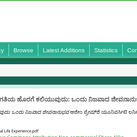
cy
Browse
Latest Additions
Statistics
Con
ಗತಿಯ ಹೊರಗೆ ಕಲಿಯುವುದು: ಒಂದು ನಿಜವಾದ ಜೀವನಾನ
ವುದು: ಒಂದು ನಿಜವಾದ ಜೀವನಾನುಭವ
ಅಜೀಂ ಪ್ರೇಮ್‌ಜಿ ಯೂನಿವರ್ಸಿಟಿ ಲರ್ನಿ
l Life Experience.pdf