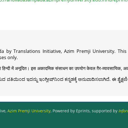
a by Translations Initiative, Azim Premji University. Thi
es only.
़ी से हिन्दी में अनूदित। इस अकादमिक संसाधन का उपयोग केवल ग़ैर-व्यावसायिक, अका
ವತಿಯಿಂದ ಇದನ್ನು ಇಂಗ್ಲೀಷ್‍ನಿಂದ ಕನ್ನಡಕ್ಕೆ ಅನುವಾದಿಸಲಾಗಿದೆ. ಈ ಶೈಕ್ಷಣಿಕ 
ive,
Azim Premji University
, Powered by Eprints, supported by
Infor