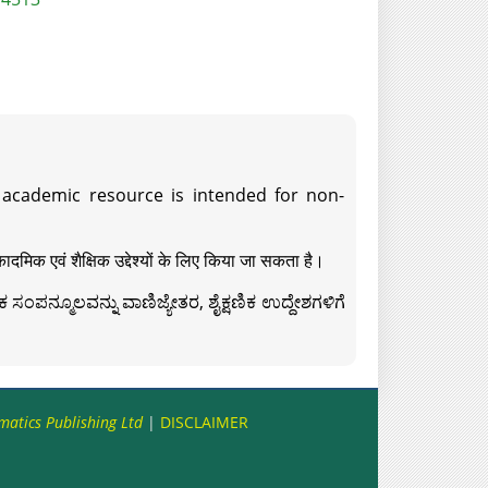
s academic resource is intended for non-
दमिक एवं शैक्षिक उद्देश्यों के लिए किया जा सकता है।
ಸಂಪನ್ಮೂಲವನ್ನು ವಾಣಿಜ್ಯೇತರ, ಶೈಕ್ಷಣಿಕ ಉದ್ದೇಶಗಳಿಗೆ
matics Publishing Ltd
|
DISCLAIMER