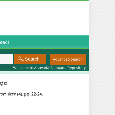
tact
Advanced Search
Welcome to Anuvada Sampada Repository
ುಭವ
ಂಗ್ ಕರ್ವ್ (4). pp. 22-24.