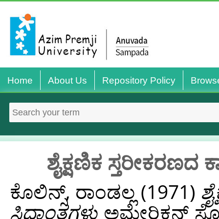
Home
About Us
Repository Policy
Brows
ಶೈಕ್ಷಣಿಕ ಸ್ತರೀಕರಣದ ಕ
ಕೊಲಿನ್ಸ್, ರಾಂಡಲ್ಲ
(1971)
ಶೈ
ಸಿದ್ಧಾಂತಗಳು
ಅಮೇರಿಕನ್ ಸೋಷ