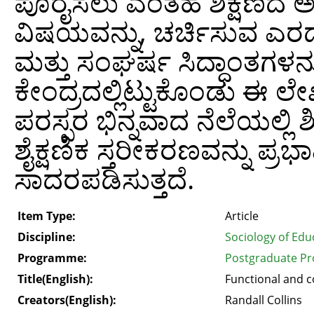
ಪೂರೈಸಲು ಎಂತಹ ಶಿಕ್ಷಣದ ಅಗತ
ವಿಷಯವನ್ನು, ಚರ್ಚಿಸುವ ಎರಡು
ಮತ್ತು ಸಂಘರ್ಷ ಸಿದ್ಧಾಂತಗಳ
ಕೇಂದ್ರದಲ್ಲಿಟ್ಟುಕೊಂಡು ಈ ಲ
ಪರಸ್ಪರ ಭಿನ್ನವಾದ ನೆಲೆಯಲ್ಲಿ ಶಿಕ
ಶೈಕ್ಷಣಿಕ ಸ್ತರೀಕರಣವನ್ನು ಪ್
ಸಾದರಪಡಿಸುತ್ತದೆ.
Item Type:
Article
Discipline:
Sociology of Edu
Programme:
Postgraduate Pr
Title(English):
Functional and co
Creators(English):
Randall Collins