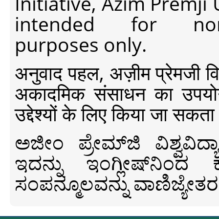
Initiative, Azim Premji
intended for non-c
purposes only.
अनुवाद पहल, अज़ीम प्रेमजी विश्व
अकादमिक संसाधन का उपयोग क
उद्देश्यों के लिए किया जा सकता
ಅಜೀಂ ಪ್ರೇಮ್‍ಜಿ ವಿಶ್ವ
ಇದನ್ನು ಇಂಗ್ಲೀಷ್‍ನಿಂದ ಕ
ಸಂಪನ್ಮೂಲವನ್ನು ವಾಣಿಜ್ಯೇತರ