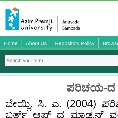
Home
About Us
Repository Policy
Brows
ಪರಿಚಯ-ದ ಬರ
ಬೇಯ್ಲಿ, ಸಿ. ಎ.
(2004)
ಪರಿ
ಬರ್ತ್ ಆಫ್ ದ ಮಾಡ್ರನ್ ವರ್