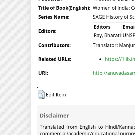
Title of Book(English):
Women of India: Co
Series Name:
SAGE History of Sc
Editors
Emai
Editors:
Ray, Bharati
UNSP
Contributors:
Translator: Manju
Related URLs:
https://1lib.
URI:
http://anuvadasam
.
Edit Item
Disclaimer
Translated from English to Hindi/Kannad
commercial/academic/educational purpos