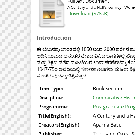
Fulltext Document
A Century and a Half’s Journey - Wome
Download (578kB)
Introduction
ಈ ಲೇಖನವು ಭಾರತದಲ್ಲಿ 1850 ರಿಂದ 2000 ವರೆಗಿನ ಮಹಿಳಾ 
ಅಧಿನಿಯಮದ ಅನಂತರ ದೇಶದ ವಿವಿಧ ಭಾಗಗಳಲ್ಲಿ ಹೆಣ್ಣು ಮಕ್ಕ
ಮತ್ತು ಶಿಕ್ಷಣ ಪಡೆದ ಮಹಿಳೆಯರ ಉದಾಹರಣೆಗಳನ್ನು ಕೊ
1947-75ರ ಅವಧಿಯಲ್ಲಿ ಸರ್ಕಾರೀ ನೀತಿಗಳು ಮಹಿಳಾ ಶಿಕ್ಷ
ಸೋತಿರುವುದನ್ನು ಚಿತ್ರಿಸುತ್ತದೆ.
Item Type:
Book Section
Discipline:
Comparative Histo
Programme:
Postgraduate Pro
Title(English):
A Century and a Ha
Creators(English):
Aparna Basu
Publisher:
Thousand Oaks : S