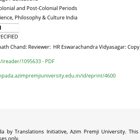
lonial and Post-Colonial Periods
ience, Philosophy & Culture India
l
ECIFIED
nath Chand: Reviewer: HR Eswarachandra Vidyasagar: Copy
in/ireader/1095633 - PDF
pada.azimpremjiuniversity.edu.in/id/eprint/4600
a by Translations Initiative, Azim Premji University. Thi
es only.