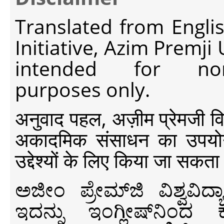
Translated from Engli
Initiative, Azim Premji
intended for non-c
purposes only.
अनुवाद पहल, अज़ीम प्रेमजी विश्व
अकादमिक संसाधन का उपयोग क
उद्देश्यों के लिए किया जा सकता
ಅಜೀಂ ಪ್ರೇಮ್‍ಜಿ ವಿಶ್ವ
ಇದನ್ನು ಇಂಗ್ಲೀಷ್‍ನಿಂದ ಕ