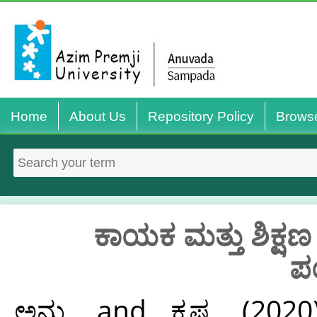
Home
About Us
Repository Policy
Brows
ಕಾಯಕ ಮತ್ತು ಶಿಕ್ಷ
ಪ
ಅನು,
and
ಕೃಷ್ಣ,
(202