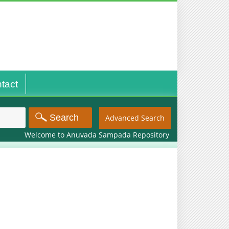
tact
Advanced Search
Welcome to Anuvada Sampada Repository