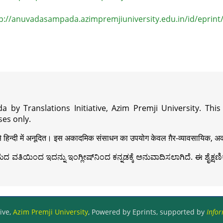
p://anuvadasampada.azimpremjiuniversity.edu.in/id/eprint
a by Translations Initiative, Azim Premji University. Thi
es only.
़ी से हिन्दी में अनूदित। इस अकादमिक संसाधन का उपयोग केवल ग़ैर-व्यावसायिक, अका
ವತಿಯಿಂದ ಇದನ್ನು ಇಂಗ್ಲೀಷ್‍ನಿಂದ ಕನ್ನಡಕ್ಕೆ ಅನುವಾದಿಸಲಾಗಿದೆ. ಈ ಶೈಕ್ಷಣಿಕ 
ive,
Azim Premji University
, Powered by Eprints, supported by
Infor